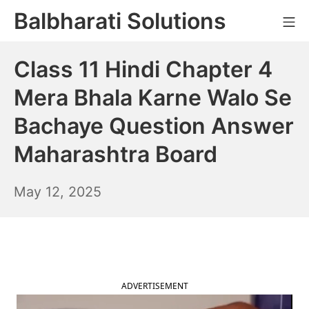
Skip
Balbharati Solutions
Mo
to
content
Class 11 Hindi Chapter 4
Mera Bhala Karne Walo Se
Bachaye Question Answer
Maharashtra Board
May
May 12, 2025
13,
2025
ADVERTISEMENT