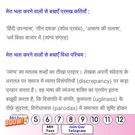
मेरा भला करने वालों से बचाएँ प्रमख कतियाँ :
‘हिंदी उपन्यास’, ‘तीन दशक’ (शोध प्रबंध), ‘असत्य की तलाश’,
‘धर्म बिका बाजार में (व्यंग्य संग्रह)
मेरा भला करने वालों से बचाएँ विधा परिचय :
‘व्यंग्य’ का मतलब शब्दों का तीखा प्रहार। लेखक अपनी संवेदना के
धरातल पर समाज में व्याप्त विसंगतियों (discrepancy) पर कड़ा
प्रहार करता है। वह भाषा की व्यंजना शक्ति का प्रयोग इतना
बखूबी करता है, कि विसंगति में संगति, कुरूपता (ugliness) के
पीछे सुंदरता, विरोधाभास (parodax) में समानता की सृष्टि होकर
हास्य रस की निष्पत्ति होती है।
5
6
7
8
9
10
11
12
MH Board
Solutions
MH
Join Our
Text
Telegram
Books
Channel