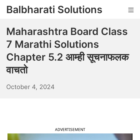
Skip
Balbharati Solutions
Mo
to
content
Maharashtra Board Class
7 Marathi Solutions
Chapter 5.2 आम्ही सूचनाफलक
वाचतो
October
October 4, 2024
5,
2024
ADVERTISEMENT