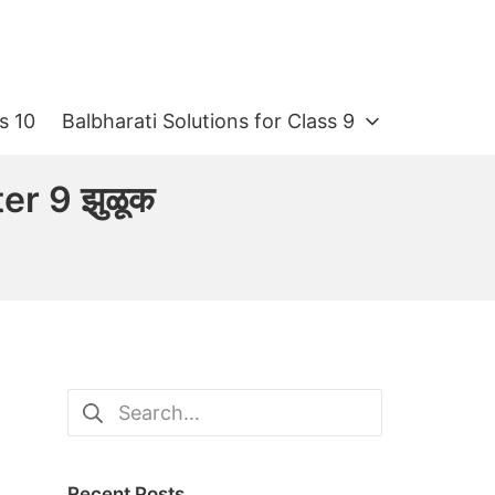
s 10
Balbharati Solutions for Class 9
r 9 झुळूक
Search
for:
Recent Posts