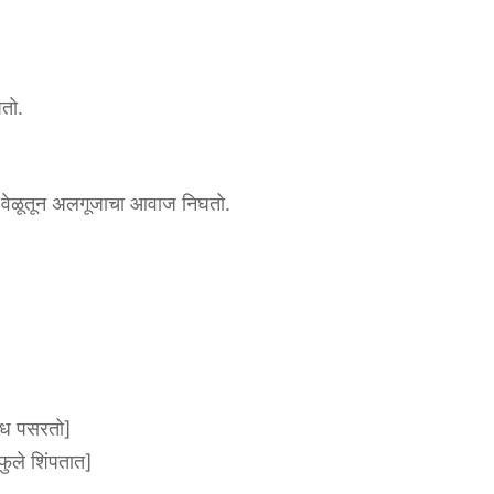
घतो.
ुळे वेळूतून अलगूजाचा आवाज निघतो.
गंध पसरतो]
फुले शिंपतात]