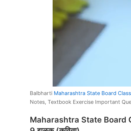
Balbharti
Maharashtra State Board Class
Notes, Textbook Exercise Important Que
Maharashtra State Board C
9 झुळूक (कविता)