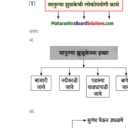
उत्तरः
अ.
आ.