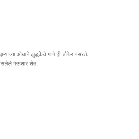
्याच्या ओघाने झुळूकेचे गाणे ही चौफेर पसरते.
 असलेले मऊशार शेत.