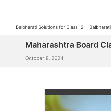
Skip
to
content
Balbharati Solutions for Class 12
Balbharati
Maharashtra Board Cla
October
October 8, 2024
9,
2024