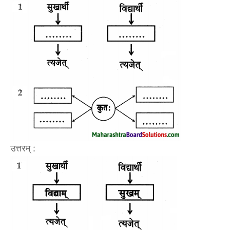
उत्तरम् :