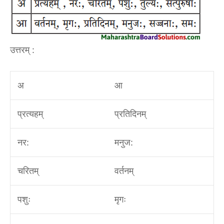
उत्तरम् :
अ
आ
प्रत्यहम्
प्रतिदिनम्
नर:
मनुज:
चरितम्
वर्तनम्
पशुः
मृगः