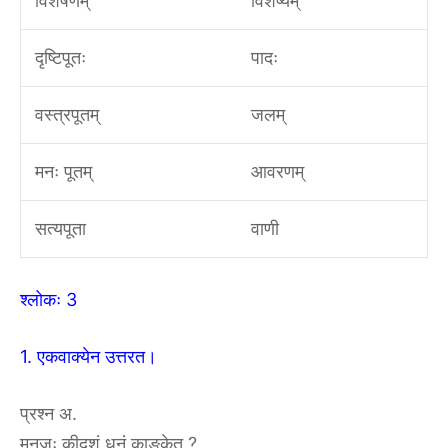
विशेषणम्
विशेष्यम्
दृष्टिपूतः
पादः
वस्त्रपूतम्
जलम्
मनः पूतम्
आवरणम्
सत्यपूता
वाणी
श्लोकः 3
1. एकवाक्येन उत्तरत।
प्रश्न अ.
मनुजः कीदृशं धनं काङ्केत ?