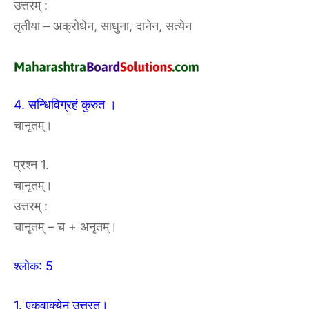
उत्तरम् :
तृतीया – अक्रोधेन, साधुना, दानेन, सत्येन
4. सन्धिविग्रहं कुरुत ।
चानृतम्।
प्रश्न 1.
चानृतम्।
उत्तरम् :
चानृतम् – च + अनृतम्।
श्लोक: 5
1. एकवाक्येन उत्तरत।