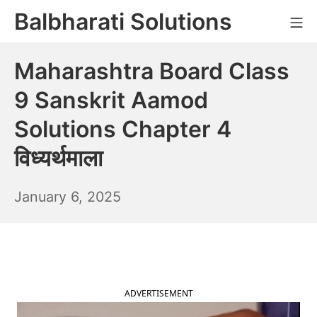
Skip
Balbharati Solutions
Mo
to
content
Maharashtra Board Class
9 Sanskrit Aamod
Solutions Chapter 4
विध्यर्थमाला
January
January 6, 2025
7,
2025
ADVERTISEMENT