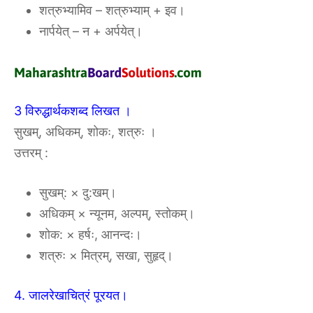
शत्रुभ्यामिव – शत्रुभ्याम् + इव।
नार्पयेत् – न + अर्पयेत्।
3 विरुद्धार्थकशब्द लिखत ।
सुखम्, अधिकम्, शोकः, शत्रुः ।
उत्तरम् :
सुखम्: × दु:खम्।
अधिकम् × न्यूनम, अल्पम्, स्तोकम्।
शोक: × हर्षः, आनन्दः।
शत्रुः × मित्रम्, सखा, सुहृद्।
4. जालरेखाचित्रं पूरयत।