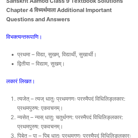
Sanskrit Aamod Class 9 Textbook Solutions
Chapter 4 विध्यर्थमाला Additional Important
Questions and Answers
विभक्त्यन्तरूपाणि।
प्रथमा – विद्या, सुखम्, विद्यार्थी, सुखार्थी।
द्वितीया – विद्याम, सुखम्।
लकारं लिखत।
त्यजेत् – त्यज् धातुः प्रथमगणः परस्मैपदं विधिलिङ्लकार:
प्रथमपुरुष: एकवचनम्।
न्यसेत् – न्यस् धातुः चतुर्थगण: परस्मैपदं विधिलिङ्लकार:
प्रथमपुरुष: एकवचनम्।
पिबेत् – पा – पिब् धातुः प्रथमगणः परस्मैपदं विधिलिङ्लकारः