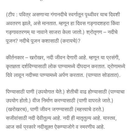
(टीप : पवित्र असणाऱ्या गंगानदीचे स्वर्गातून पृथ्वीवर याच दिवशी
अवतरण झाले, असे मानतात. म्हणून हा दिवस गङ्गादशहरा किंवा
गङ्गावतरणम् या नावाने साजरा केला जातो.) श्रोतृगण – नदीचे
पूजन? नदीचे पूजन कशासाठी (करायचे)?
कीर्तनकार – खरोखर, नदी जीवन देणारी आहे. म्हणून या प्रसंगी,
कृतज्ञता दर्शविण्यासाठी लोक पाण्यामध्ये दीपदान करतात. द्रोणामध्ये
दिवे लावून नदीच्या पाण्यामध्ये अर्पण करतात. (पाण्यात सोडतात).
पिण्यासाठी पाणी (उपयोगात येते.) शेतीची वाढ होण्यासाठी (पाण्याचा
उपयोग होतो.) वीज निर्माण करण्यासाठी (पाणी वापरले जाते.)
(खरोखरच), पाणी जीवन जगण्यासाठी (महत्त्वाचे ठरते.)
सजीवांसाठी नदी देवीतुल्य आहे. नदी ही मातृतुल्य आहे. यास्तव,
आज सर्व प्रकारे नदीसूक्त ऐकण्याजोगे व स्मरणीय आहे.