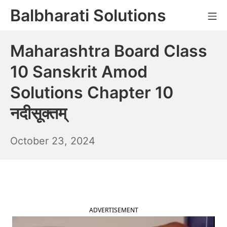
Skip
Balbharati Solutions
Mo
to
content
Maharashtra Board Class
10 Sanskrit Amod
Solutions Chapter 10
नदीसूक्तम्
October
October 23, 2024
24,
2024
ADVERTISEMENT