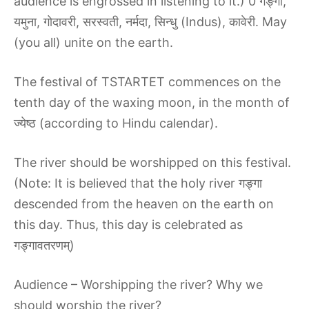
audience is engrossed in listening to it.) 0 गङ्गा,
यमुना, गोदावरी, सरस्वती, नर्मदा, सिन्धु (Indus), कावेरी. May
(you all) unite on the earth.
The festival of TSTARTET commences on the
tenth day of the waxing moon, in the month of
ज्येष्ठ (according to Hindu calendar).
The river should be worshipped on this festival.
(Note: It is believed that the holy river गङ्गा
descended from the heaven on the earth on
this day. Thus, this day is celebrated as
गङ्गावतरणम्)
Audience – Worshipping the river? Why we
should worship the river?