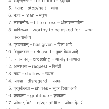
वज्रहस्त: – Lord Indra – इंद्रदेव
विराम: – stop/halt – थांबा
मर्त्यः – man – मनुष्य
लङ्घनीयः – fit to cross – ओलांडण्यायोग्य
याचितव्यः – worthy to be asked for – याचना
करण्यायोग्य
प्रदत्तवान् – has given – दिला आहे
विमुक्तवान् – released – मुक्त केला आहे
आक्रामन् – crossing – ओलांडून जाणारा
अभ्यर्थना – request – विनंती
गाधा – shallow – उथळ
अवज्ञा – disregard – अपमान
प्रफुल्लिता – shines – सुंदर दिसत आहे
कृतज्ञता – gratitude – कृतज्ञता
जीवनदायिनी – giver of life – जीवन देणारी