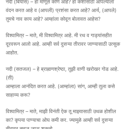
नदी (बियास) – हा माणूस कोण आहे? हा कशासाठी आपल्याला
वंदन करत आहे व (आपली) प्रशंसा करत आहे? आर्य, (आपले)
तुमचे नाव काय आहे? आम्हांला कोवून बोलावत आहेस?
विश्वामित्र – माते, मी विश्वामित्र आहे. मी रथ व गाड्यांसहीत
दूरवरून आलो आहे. आम्ही सर्व दुसऱ्या तीरावर जाण्यासाठी उत्सुक
आहोत.
नदी (सतजल) – हे ब्राह्मणश्रेष्ठा, तुझी वाणी खरोखर गोड आहे.
(ती)
आम्हाला आनंदित करत आहे. (आम्हांला) सांग, आम्ही तुला कसे
साहाय्य करू?
विश्वामित्र – माते, माझी विनंती ऐक तू माझ्यासाठी उथळ होशील
का? कृपया पाण्याचा ओघ कमी कर. ज्यामुळे आम्ही सर्व दुसऱ्या
तीरावर सहज जाऊ शकतो.