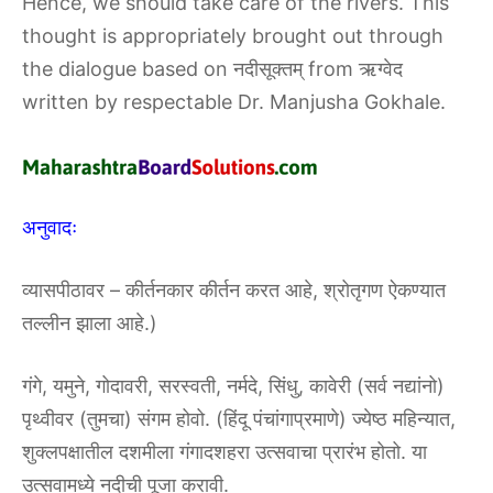
Hence, we should take care of the rivers. This
thought is appropriately brought out through
the dialogue based on नदीसूक्तम् from ऋग्वेद
written by respectable Dr. Manjusha Gokhale.
अनुवादः
व्यासपीठावर – कीर्तनकार कीर्तन करत आहे, श्रोतृगण ऐकण्यात
तल्लीन झाला आहे.)
गंगे, यमुने, गोदावरी, सरस्वती, नर्मदे, सिंधु, कावेरी (सर्व नद्यांनो)
पृथ्वीवर (तुमचा) संगम होवो. (हिंदू पंचांगाप्रमाणे) ज्येष्ठ महिन्यात,
शुक्लपक्षातील दशमीला गंगादशहरा उत्सवाचा प्रारंभ होतो. या
उत्सवामध्ये नदीची पूजा करावी.