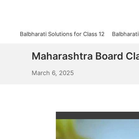
Skip
to
content
Balbharati Solutions for Class 12
Balbharati
Maharashtra Board Clas
March
March 6, 2025
7,
2025