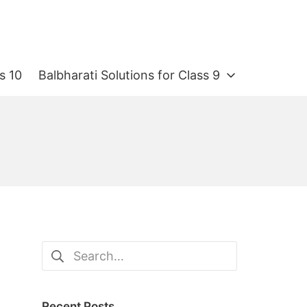
s 10
Balbharati Solutions for Class 9
Search
for:
Recent Posts