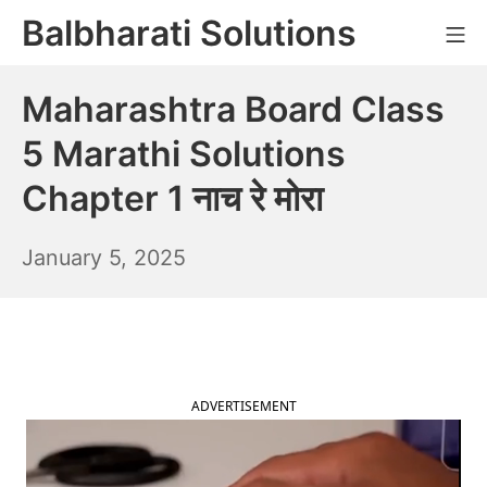
Skip
Balbharati Solutions
Mo
to
content
Maharashtra Board Class
5 Marathi Solutions
Chapter 1 नाच रे मोरा
January
January 5, 2025
6,
2025
ADVERTISEMENT