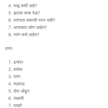
वाळू कशी आहे?
झटका कसा देऊ?
पतंगाला कशाची गरज नाही?
आभाळात कोण आहेत?
पतंग कसे आहेत?
उत्तरः
ढगांवर
बरोबर
पतंग
मऊमऊ
दोरा ओढून
पंखांची
पाखरे