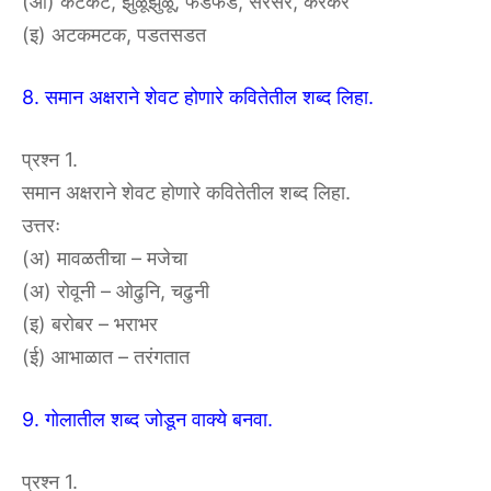
(आ) कटकट, झुळूझुळू, फडफड, सरसर, करकर
(इ) अटकमटक, पडतसडत
8. समान अक्षराने शेवट होणारे कवितेतील शब्द लिहा.
प्रश्न 1.
समान अक्षराने शेवट होणारे कवितेतील शब्द लिहा.
उत्तरः
(अ) मावळतीचा – मजेचा
(अ) रोवूनी – ओढुनि, चढुनी
(इ) बरोबर – भराभर
(ई) आभाळात – तरंगतात
9. गोलातील शब्द जोडून वाक्ये बनवा.
प्रश्न 1.