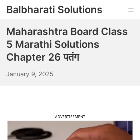
Skip
Balbharati Solutions
Mo
to
content
Maharashtra Board Class
5 Marathi Solutions
Chapter 26 पतंग
January
January 9, 2025
10,
2025
ADVERTISEMENT