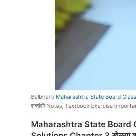
Balbharti
Maharashtra State Board Class
शब्दांशी Notes, Textbook Exercise Import
Maharashtra State Board 
Solutions Chapter 3 खेळूया शब्