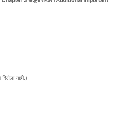
hapter 3 खेळूया शब्दांशी Additional Important
 दिलेला नाही.)