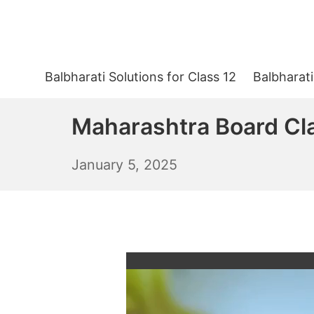
Skip
to
content
Balbharati Solutions for Class 12
Balbharati
Maharashtra Board Class
January
January 5, 2025
6,
2025