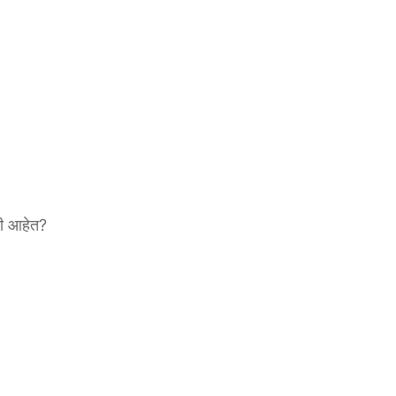
ली आहेत?