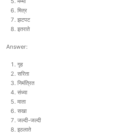
मम्मी
मित्र
झटपट
इतराते
Answer:
गृह
सरिता
निमंत्रित
संध्या
माता
सखा
जल्दी-जल्दी
इठलाते