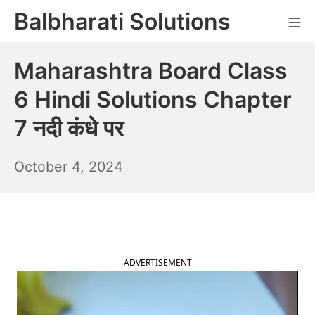
Skip
Balbharati Solutions
Mo
to
content
Maharashtra Board Class
6 Hindi Solutions Chapter
7 नदी कंधे पर
October
October 4, 2024
5,
2024
ADVERTISEMENT