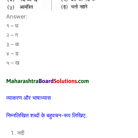
Answer:
१ – घ
२ – ग
३ – क
४ – ड
५ – ख
व्याकरण और भाषाभ्यास
निम्नलिखित शब्दों के बहुवचन-रूप लिखिए:
नदी