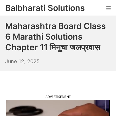
Skip
Balbharati Solutions
Mo
to
content
Maharashtra Board Class
6 Marathi Solutions
Chapter 11 मिनूचा जलप्रवास
June
June 12, 2025
13,
2025
ADVERTISEMENT