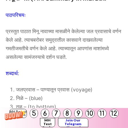
पाठपरिचयः
प्रस्तुत पाठात मिनू नावाच्या मासळीने केलेल्या जल प्रवासाचे वर्णन
केले आहे. त्याचबरोबर समुद्रातील कासवाने दाखवलेल्या
गमतीजमतीचे वर्णन केले आहे. त्याच्यातून आपणांस माशांमध्ये
असलेल्या सामंजस्याचे दर्शन घडते.
शब्दार्थ:
जलप्रवास – पाण्यातून प्रवास (voyage)
निळे – (blue)
तळ – (to bottom)
5
6
7
8
9
10
11
12
MH Board
वाळू – रेती (sand)
Solutions
MH
Join Our
गोल गोटे – गोल लहान दगड (round stone)
Text
Telegram
Books
Channel