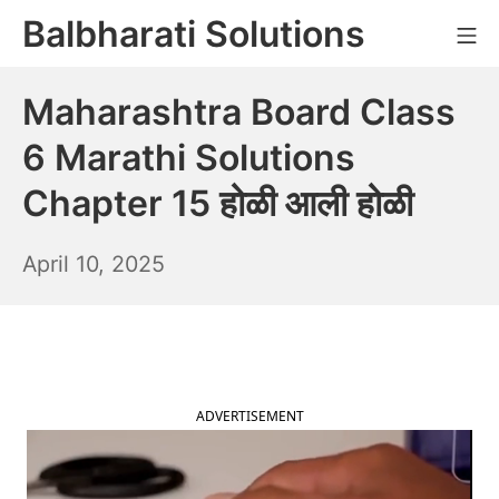
Skip
Balbharati Solutions
Mo
to
content
Maharashtra Board Class
6 Marathi Solutions
Chapter 15 होळी आली होळी
April
April 10, 2025
11,
2025
ADVERTISEMENT