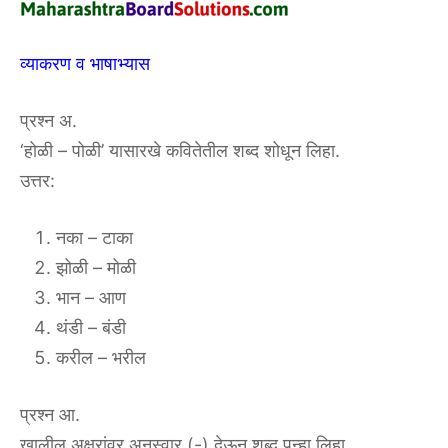
व्याकरण व भाषाभ्यास
प्रश्न अ.
‘होळी – पोळी’ यासारखे कवितेतील शब्द शोधून लिहा.
उत्तर:
नका – टाका
झोळी – मोळी
भान – आण
थंडी – बंडी
करील – भरील
प्रश्न आ.
खालील अक्षरांवर अनुस्वार (-) देऊन शब्द पुन्हा लिहा.