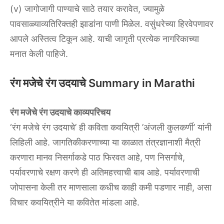
(v) जागोजागी पाण्याचे साठे तयार करावेत, ज्यामुळे
पावसाळ्याव्यतिरिक्तही झाडांना पाणी मिळेल. वसुंधरेच्या हिरवेपणावर
आपले अस्तित्व टिकून आहे. याची जागृती प्रत्येक नागरिकाच्या
मनात केली पाहिजे.
रंग मजेचे रंग उदयाचे Summary in Marathi
रंग मजेचे रंग उदयाचे काव्यपरिचय‌
‘रंग‌ ‌मजेचे‌ ‌रंग‌ ‌उदयाचे’‌ ‌ही‌ ‌कविता‌ ‌कवयित्री‌ ‌’अंजली‌ ‌कुलकर्णी’‌ ‌यांनी‌
‌लिहिली‌ ‌आहे.‌ ‌जागतिकीकरणाच्या‌ ‌या‌ ‌काळात‌ ‌तंत्रज्ञानाशी‌ ‌मैत्री‌
‌करणारा‌ ‌मानव‌ ‌निसर्गाकडे‌ ‌पाठ‌ ‌फिरवत‌ ‌आहे,‌ ‌पण‌ ‌निसर्गाचे,‌
‌पर्यावरणाचे‌ ‌रक्षण‌ ‌करणे‌ ‌ही‌ ‌अतिमहत्त्वाची‌ ‌बाब‌ ‌आहे.‌ ‌पर्यावरणाची‌
‌जोपासना‌ ‌केली‌ ‌तर‌ ‌माणसाला‌ ‌कधीच‌ ‌काही‌ ‌कमी‌ ‌पडणार‌ ‌नाही,‌ ‌असा‌
‌विचार‌ ‌कवयित्रीने‌ ‌या‌ ‌कवितेत‌ ‌मांडला‌ ‌आहे.‌