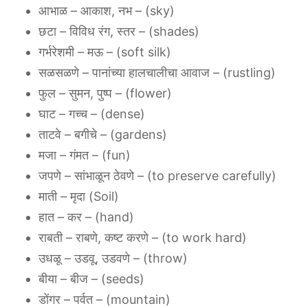
आभाळ‌ ‌– ‌आकाश,‌ ‌नभ‌ ‌– ‌(sky)‌ ‌
छटा‌ ‌– ‌विविध‌ ‌रंग,‌ ‌स्तर‌ ‌– ‌(shades)‌ ‌
गर्भरेशमी‌ ‌– ‌मऊ‌ ‌– ‌(soft‌ ‌silk)‌ ‌
सळसळणे‌ ‌– ‌पानांच्या‌ ‌हालचालीचा‌ ‌आवाज‌ ‌– (rustling)‌ ‌
फुल‌ ‌‌– ‌सुमन,‌ ‌पुष्प‌ ‌– ‌(flower)‌ ‌
घाट – ‌गच्च‌ ‌– ‌(dense)‌ ‌
ताटवे‌ ‌– ‌बगीचे‌ ‌– ‌(gardens)‌
‌मजा‌ ‌– ‌गंमत‌ ‌– (‌fun)‌ ‌
जपणे‌ – ‌सांभाळून‌ ‌ठेवणे‌ ‌– (to‌ ‌preserve‌ ‌carefully)‌ ‌
माती‌ ‌– मृदा (Soil)
हात‌ ‌– ‌कर‌ ‌– ‌(hand)‌ ‌
राबती‌ ‌– ‌राबणे,‌ ‌कष्ट‌ ‌करणे‌ ‌– ‌(to‌ ‌work‌ ‌hard)‌ ‌
उधळू‌ ‌– ‌उडवू,‌ ‌उडवणे‌ ‌– ‌(throw)‌ ‌
बीया‌ ‌– ‌बीज‌ ‌– (seeds)‌ ‌
डोंगर‌ ‌– ‌पर्वत‌ – (mountain)‌