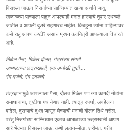
‌विसरून‌ ‌जाऊन‌ ‌निसर्गाच्या‌ ‌सान्निध्यात‌ ‌खऱ्या‌ ‌अर्थाने‌ ‌जावू.‌
‌खळाळत्या‌ ‌पाण्याला‌ ‌पाहून‌ ‌आपल्याही‌ ‌मनात‌ ‌हास्याचे‌ ‌तुषार‌ ‌उधळले‌
‌जातील‌ ‌व‌ ‌आपली‌ ‌दुःखे‌ ‌राहणारच‌ ‌नाहीत.‌ ‌किंबहुना‌ ‌त्यांना‌ ‌पाहिल्यावर‌
‌कसे‌ ‌राहू‌ ‌आपण‌ ‌कष्टी?‌ ‌असाच‌ ‌प्रश्न‌ ‌कवयित्री‌ ‌आपल्याला‌ ‌विचारते‌
‌आहे.‌
मिळेल‌ ‌पैसा,‌ ‌मिळेल‌ ‌दौलत,‌ ‌यंत्रांच्या‌ ‌संगती‌ ‌
आभाळाच्या‌ ‌छत्राखाली,‌ ‌एक‌ ‌अनोखी‌ ‌तुष्टी….‌ ‌
रंग‌ ‌मजेचे,‌ ‌रंग‌ ‌उदयाचे‌ ‌
तंत्रज्ञानामुळे‌ ‌आपल्याला‌ ‌पैसा,‌ ‌दौलत‌ ‌मिळेल‌ ‌पण‌ ‌त्या‌ ‌कागदी‌ ‌नोटांना‌
‌समाधानाचा,‌ ‌तुष्टीचा‌ ‌गंध‌ ‌येणार‌ ‌नाही.‌ ‌त्यातून‌ ‌स्पर्धा,‌ ‌अवहेलना‌
‌वाढेल,‌ ‌दुसऱ्याचे‌ ‌दुःख‌ ‌जाणून‌ ‌घेण्याची‌ ‌मनाची‌ ‌दौलत‌ ‌तिथे‌ ‌नसेल.‌
‌परंतु‌ ‌निसर्गाच्या‌ ‌सान्निध्यात‌ ‌एकाच‌ ‌आभाळाच्या‌ ‌छत्राखाली‌ ‌आपण‌
‌सारे‌ ‌भेदभाव‌ ‌विसरून‌ ‌जाऊ,‌ ‌कुणी‌ ‌लहान–मोठा,‌ ‌श्रीमंत,‌ ‌गरीब‌