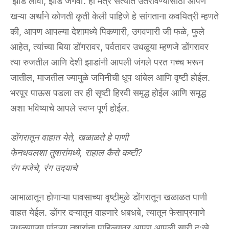
‘झाडे‌ ‌लावा,‌ ‌झाडे‌ ‌जगवा’.‌ ‌हा‌ ‌मंत्र‌ ‌सत्यात‌ ‌उतरविण्यासाठी‌ ‌आपण‌
‌खऱ्या‌ ‌अर्थाने‌ ‌कोणती‌ ‌कृती‌ ‌केली‌ ‌पाहिजे‌ ‌हे‌ ‌सांगताना‌ ‌कवयित्री‌ ‌म्हणते‌
‌की,‌ ‌आपण‌ ‌आपल्या‌ ‌देशामध्ये‌ ‌पिकणारी,‌ ‌उगवणारी‌ ‌जी‌ ‌फळे,‌ ‌फुले‌
‌आहेत,‌ ‌त्यांच्या‌ ‌बिया‌ ‌डोंगरावर,‌ ‌पर्वतावर‌ ‌उधळूया‌ ‌म्हणजे‌ ‌डोंगरावर‌
‌त्या‌ ‌रुजतील‌ ‌आणि‌ ‌देशी‌ ‌झाडांनी‌ ‌आपली‌ ‌जंगले‌ ‌परत‌ ‌गच्च‌ ‌भरून‌
‌जातील,‌ ‌माजतील‌ ‌ज्यामुळे‌ ‌जमिनीची‌ ‌धूप‌ ‌थांबेल‌ ‌आणि‌ ‌वृष्टी‌ ‌होईल.‌
‌भरपूर‌ ‌पाऊस‌ ‌पडला‌ ‌तर‌ ‌ही‌ ‌सृष्टी‌ ‌हिरवी‌ ‌समृद्ध‌ ‌होईल‌ ‌आणि‌ ‌समृद्ध‌
‌अशा‌ ‌भविष्याचे‌ ‌आपले‌ ‌स्वप्न‌ ‌पूर्ण‌ ‌होईल.‌
डोंगरातून‌ ‌वाहात‌ ‌येते,‌ ‌खळाळते‌ ‌हे‌ ‌पाणी‌
‌फेनधवलशा‌ ‌तुषारांमध्ये,‌ ‌राहाल‌ ‌कैसे‌ ‌कष्टी?‌
‌रंग‌ ‌मजेचे,‌ ‌रंग‌ ‌उदयाचे‌
आभाळातून‌ ‌होणाऱ्या‌ ‌पावसाच्या‌ ‌वृष्टीमुळे‌ ‌डोंगरातून‌ ‌खळाळत‌ ‌पाणी‌
‌वाहत‌ ‌येईल.‌ ‌डोंगर‌ ‌दऱ्यातून‌ ‌वाहणारे‌ ‌धबधबे,‌ ‌त्यातून‌ ‌फेसाप्रमाणे‌
‌उधळणाऱ्या‌ ‌पांढऱ्या‌ ‌तुषारांना‌ ‌पाहिल्यावर‌ ‌आपण‌ ‌आपली‌ ‌सारी‌ ‌दुःखे‌