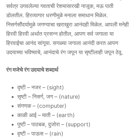
‌सर्वत्र‌ ‌उगवलेल्या‌ ‌गवताची‌ ‌रेशमासारखी‌ ‌नाजूक,‌ ‌मऊ‌ ‌पाती‌
‌डोलतील.‌ ‌हिरव्यागार‌ ‌धरणीमुळे‌ ‌मनाला‌ ‌समाधान‌ ‌मिळेल.‌
‌निसर्गसौंदर्यामुळे‌ ‌जगण्याचा‌ ‌खराखुरा‌ ‌आनंदही‌ ‌मिळेल.‌ ‌आपली‌ ‌मनेही‌
‌हिरवी‌ ‌हिरवी‌ ‌अर्थात‌ ‌प्रसन्न‌ ‌होतील,‌ ‌आपण‌ ‌सर्व‌ ‌जगाला‌ ‌या‌
‌हिरवाईचा‌ ‌आनंद‌ ‌सांगूया.‌ ‌सगळ्या‌ ‌जगाला‌ ‌आनंदी‌ ‌करत‌ ‌आपण‌
‌उदयाच्या‌ ‌भविष्याचे,‌ ‌आनंदाचे‌ ‌रंग‌ ‌जपून‌ ‌या‌ ‌सृष्टीलाही‌ ‌जपून‌ ‌ठेवू.‌ ‌
‌रंग मजेचे रंग उदयाचे शब्दार्थ‌
‌दृष्टी‌ ‌– ‌नजर‌ ‌– ‌(sight)‌
सृष्टी‌ ‌– ‌निसर्ग,‌ ‌जग‌ ‌– (nature)‌
संगणक‌ ‌– ‌(computer)‌ ‌
काळी‌ ‌आई‌ ‌– ‌माती‌ ‌– (earth)
पुष्टी‌ ‌– ‌पाठबळ,‌ ‌दुजोरा‌‌ ‌– ‌(support)
वृष्टी‌ ‌– ‌पाऊस‌ ‌– ‌(rain)‌ ‌