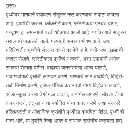
उत्तरः
पृथ्वीवर मानवाने पर्यावरण संतुलन नष्ट करण्याचा सपाटा लावला
आहे. झाडांची कत्तल, काँक्रीटीकरण, प्लॅस्टीकचा प्रचंड वापर,
प्रदूषण इ. समस्यांनी पृथ्वी धोक्यात आली आहे. पर्यावरणाचे संतुलन
नसल्याने पाऊसही नाही. पाण्याची समस्या भीषण आहे. अशा
परिस्थितीत पृथ्वीचे संरक्षण करणे गरजेचे आहे. वनीकरण, झाडांची
कत्तल रोखणे, प्लॅस्टीकला प्रतिबंध करणे, अशा उपायांनी अनेक
समस्या रोखता येतील. वाढत्या जनसंख्येला आळा घालणे,
गावागावांमध्ये वृक्षांची लागवड करणे, पाण्याचे साठे वाढविणे, विहिरी-
तळी निर्माण करणे, इलेक्ट्रॉनिक कचऱ्याची योग्य विल्हेवाट लावणे,
ओला-सुका कचरा वेगवेगळा टाकणे, बायोगॅस वापरणे, सौरशक्तीचा
वापर करणे, तंत्रज्ञानाचा मर्यादित योग्य वापर करणे अशा प्रकारे
हरितक्रांती व औद्योगिक क्रांतीने पृथ्वीला वाचविता येईल. पृथ्वी ही
माता आहे, या दृष्टीने तिचा आदर व सांभाळ सर्वांनीच करायला हवा.