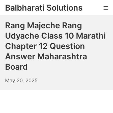
Skip
Balbharati Solutions
Mo
to
content
Rang Majeche Rang
Udyache Class 10 Marathi
Chapter 12 Question
Answer Maharashtra
Board
May
May 20, 2025
21,
2025