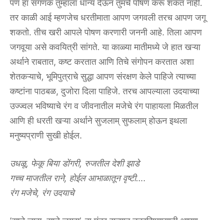
‌पण‌ ‌हा‌ ‌संगणक‌ ‌तुम्हांला‌ ‌धान्य‌ ‌देऊन‌ ‌तुमचे‌ ‌पोषण‌ ‌करू‌ ‌शकत‌ ‌नाही.‌
‌तर‌ ‌काळी‌ ‌आई‌ ‌म्हणजेच‌ ‌धरतीमाता‌ ‌आपण‌ ‌जगवली‌ ‌तरच‌ ‌आपण‌ ‌जगू‌
‌शकतो.‌ ‌तीच‌ ‌खरी‌ ‌आपले‌ ‌पोषण‌ ‌करणारी‌ ‌जननी‌ ‌आहे.‌ ‌तिला‌ ‌आपण‌
‌जगवूया‌ ‌असे‌ ‌कवयित्री‌ ‌सांगते.‌ ‌या‌ ‌काळ्या‌ ‌मातीमध्ये‌ ‌जे‌ ‌हात‌ ‌खऱ्या‌
‌अर्थाने‌ ‌राबतात,‌ ‌कष्ट‌ ‌करतात‌ ‌आणि‌ ‌तिचे‌ ‌संगोपन‌ ‌करतात‌ ‌अशा‌
‌शेतकऱ्याचे,‌ ‌भूमिपुत्राचे‌ ‌सुद्धा‌ ‌आपण‌ ‌संरक्षण‌ ‌केले‌ ‌पाहिजे‌ ‌त्याच्या‌
‌कष्टांना‌ ‌पाठबळ,‌ ‌दुजोरा‌ ‌दिला‌ ‌पाहिजे.‌ ‌तरच‌ ‌आपल्याला उदयाच्या‌
‌उज्ज्वल‌ ‌भविष्याचे‌ ‌रंग‌ ‌व‌ ‌जीवनातील‌ ‌मजेचे‌ ‌रंग‌ ‌पाहायला‌ ‌मिळतील‌
‌आणि‌ ‌ही‌ ‌धरती‌ ‌खऱ्या‌ ‌अर्थाने‌ ‌सुजलाम्‌ ‌सुफलाम्‌ ‌होऊन‌ ‌इथला‌
‌मनुष्यप्राणी‌ ‌सुखी‌ ‌होईल.‌
उधळू,‌ ‌फेकू‌ ‌बिया‌ ‌डोंगरी,‌ ‌रुजतील‌ ‌देशी‌ ‌झाडे‌
‌गच्च‌ ‌माजतील‌ ‌राने,‌ ‌होईल‌ ‌आभाळातून‌ ‌वृष्टी….‌
‌रंग‌ ‌मजेचे,‌ ‌रंग‌ ‌उदयाचे‌ ‌