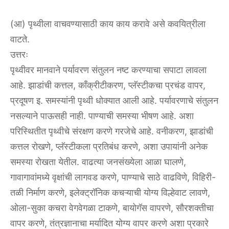
(आ) पृथ्वीला वाचवण्यासाठी काय काय करावे असे कवयित्रीला
वाटते.
उत्तरः
पृथ्वीवर मानवाने पर्यावरण संतुलन नष्ट करण्याचा सपाटा लावला
आहे. झाडांची कत्तल, काँक्रीटीकरण, प्लॅस्टीकचा प्रचंड वापर,
प्रदूषण इ. समस्यांनी पृथ्वी धोक्यात आली आहे. पर्यावरणाचे संतुलन
नसल्याने पाऊसही नाही. पाण्याची समस्या भीषण आहे. अशा
परिस्थितीत पृथ्वीचे संरक्षण करणे गरजेचे आहे. वनीकरण, झाडांची
कत्तल रोखणे, प्लॅस्टीकला प्रतिबंध करणे, अशा उपायांनी अनेक
समस्या रोखता येतील. वाढत्या जनसंख्येला आळा घालणे,
गावागावांमध्ये वृक्षांची लागवड करणे, पाण्याचे साठे वाढविणे, विहिरी-
तळी निर्माण करणे, इलेक्ट्रॉनिक कचऱ्याची योग्य विल्हेवाट लावणे,
ओला-सुका कचरा वेगवेगळा टाकणे, बायोगॅस वापरणे, सौरशक्तीचा
वापर करणे, तंत्रज्ञानाचा मर्यादित योग्य वापर करणे अशा प्रकारे