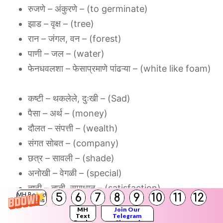
‌रुजणे‌ ‌– ‌अंकुरणे‌ ‌– (to‌ ‌germinate)‌ ‌
झाड‌ ‌– ‌वृक्ष‌ ‌– (tree)‌ ‌
रान‌ ‌– ‌जंगल,‌ ‌वन‌ ‌– ‌(forest)‌
‌पाणी – ‌जल‌ ‌– (water)‌ ‌
फेनधवलशा‌ ‌– ‌फेसाप्रमाणे‌ ‌पांढऱ्या‌ ‌– ‌(white‌ ‌like‌ ‌foam)‌
कष्टी‌ ‌– ‌थकलेले,‌ ‌दुःखी‌ ‌– ‌(Sad)‌ ‌
पैसा‌ ‌– ‌अर्थ‌ ‌– ‌(money)‌ ‌
दौलत‌ ‌– ‌संपत्ती‌ ‌– (wealth)‌ ‌
संगत‌ ‌सोबत‌ ‌– ‌(company)‌ ‌
छत्र‌ ‌– ‌सावली‌ ‌– (shade)‌ ‌
अनोखी‌ ‌– ‌वेगळी‌ ‌– (special)‌ ‌
तृष्टी‌ ‌– ‌तृप्ती,‌ ‌समाधान‌ ‌– ‌(satisfaction)‌ ‌
5
6
7
8
9
10
11
12
MH Board
मन‌ – ‌चित्त‌ ‌– (mind)‌
Solutions
MH
Join Our
Text
Telegram
Books
Channel