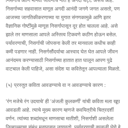
निसर्गाचे आणि मानवी जीवनाचे नाते हे अगदी घट्ट असेच आहे.
निसर्गाच्या सहवासात माणूस अगदी आनंदी जगणे जगत असतो, पण
आजच्या जागतिकीकरणाच्या या युगात संगणकामुळे आणि इतर
वैज्ञानिक गोष्टींमुळे माणूस निसर्गापासून दूर होत चालला आहे. असे
झाले तर माणसाला आपले अस्तित्व टिकवणे कठीण होऊन बसेल.
पर्यावरणाची, निसर्गाची जोपसना केली तर मानवाला कधीच काही
कमी पडणार नाही. निसर्गसौंदर्याचा आस्वाद घेत घेत आपले जीवन
आनंदमय करण्यासाठी निसर्गाच्या हातात हात घालून आपण पुढे
वाटचाल केली पाहिजे, असा संदेश या कवितेतून आपल्याला मिळतो.
(५) प्रस्तुत कविता आवडण्याचे वा न आवडण्याचे कारण :
‘रंग मजेचे रंग उदयाचे’ ही ‘अंजली कुलकर्णी’ यांची कविता मला खूप
आवडली आहे. त्याचे मुख्य कारण म्हणजे कवयित्रीचे चित्रदर्शी
वर्णन. त्यांच्या शब्दांमधून माणसाचा मातीशी, निसर्गाशी असलेला
जिव्हाळ्याचा संबंध मनापासून जाणवतो. पर्यावरणाची काळजी घेणे हे