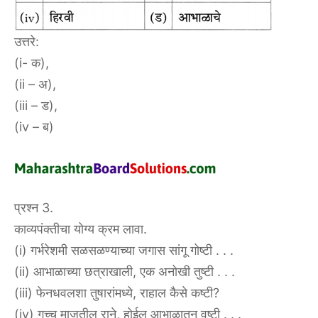
उत्तरे:
(i- क),
(ii – अ),
(iii – ड),
(iv – ब)
प्रश्न 3.
काव्यपंक्तीचा योग्य क्रम लावा.
(i) गर्भरेशमी सळसळण्याच्या जगास सांगू गोष्टी . . .
(ii) आभाळाच्या छत्राखाली, एक अनोखी तुष्टी . . .
(iii) फेनधवलशा तुषारांमध्ये, राहाल कैसे कष्टी?
(iv) गच्च माजतील राने, होईल आभाळातून वृष्टी . . .