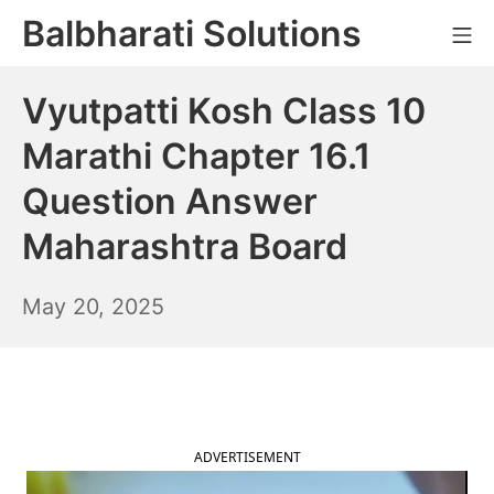
Skip
Balbharati Solutions
Mo
to
content
Vyutpatti Kosh Class 10
Marathi Chapter 16.1
Question Answer
Maharashtra Board
May
May 20, 2025
21,
2025
ADVERTISEMENT