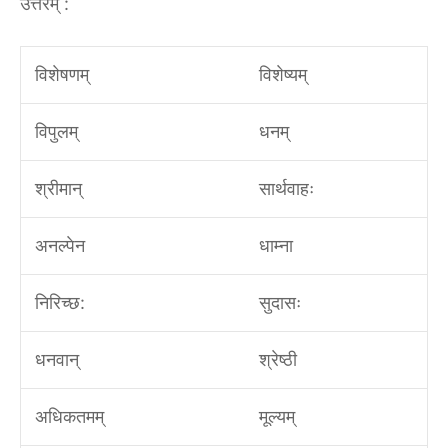
उत्तरम्‌ :‌
विशेषणम्
विशेष्यम्
विपुलम्
धनम्
श्रीमान्
सार्थवाहः
अनल्पेन
धाम्ना
निरिच्छ:
सुदासः
धनवान्
श्रेष्ठी
अधिकतमम्
मूल्यम्