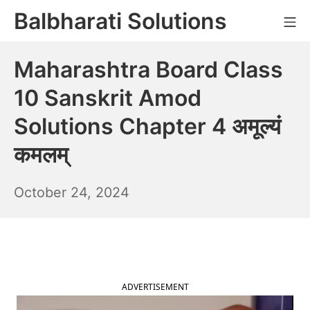
Skip
Balbharati Solutions
Mo
to
content
Maharashtra Board Class
10 Sanskrit Amod
Solutions Chapter 4 अमूल्यं
कमलम्
October
October 24, 2024
25,
2024
ADVERTISEMENT