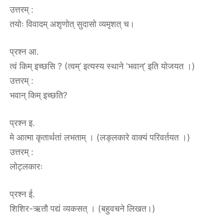
उत्तरम्‌ :‌
तयोः विवादम् अशृणोत् सुदासो व्यमृशत् च।
प्रश्न आ.
त्वं किम् इच्छसि ? (त्वम्’ इत्यस्य स्थाने ‘भवान्’ इति योजयत ।)
उत्तरम्‌ :‌
भवान् किम् इच्छति?
प्रश्न इ.
मे आत्मा कृतार्थतां लभताम् । (लङ्लकारे वाक्यं परिवर्तयत ।)
उत्तरम्‌ :‌
लोट्लकारः
प्रश्न ई.
शिशिर-ऋतौ पद्यं व्यकसत् । (बहुवचने लिखत।)