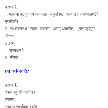
प्रश्न 2.
1. महात्मा वटवृक्षस्य अवस्तात् समुपविष्टः आसीत्। (अश्मखण्डे/
मृगाजिने)
2. सः हस्तस्थं भगवतः चरणयो: अयम् अकरोत्। (जपाकुसुमं/
नीरज)
उत्तरम् :
1. अश्मखण्डे
2. नीरज
(ग) ककं वदति?
प्रश्न 1.
एकेन सुवर्णनाणकेन।
उत्तरम् :
सुदासः सार्थवाह वदति।