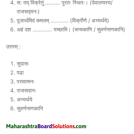
स: तद् विक्रेतुं ………. पुरतः स्थितः। (देवालयस्य/
राजसद्मनः)
पूजार्थमिदं कमलम् ………… (विक्रीणे / अभ्यर्थये)
अहं दश …………. यच्छामि। (रूप्यकाणि / सुवर्णनाणकानि)
उत्तरम् :
सुदासः
पढा
परमात्मनः
राजसदानः
अभ्यर्थये
सुवर्णनाणकानि