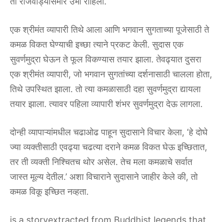
तो राजवाड्यासमोर उभा राहिला.
एक श्रीमंत व्यापारी तिथे आला आणि भगवान सुगताच्या पूजेसाठी ते
कमळ विकत घेण्याची इच्छा त्याने प्रकट केली. सुदास एक
सुवर्णमुद्रा घेऊन ते फूल विकण्यास तयार झाला. तेवढ्यात दुसरा
एक श्रीमंत व्यापारी, जो भगवान सुगतांच्या दर्शनासाठी चालला होता,
तिथे उपस्थित झाला. तो त्या कमळासाठी दहा सुवर्णमुद्रा द्यायला
तयार झाला. त्यावर पहिला व्यापारी शंभर सुवर्णमुद्रा देऊ लागला.
दोन्ही व्यापाऱ्यांमधील चढाओढ पाहून सुदासाने विचार केला, ‘हे दोघे
ज्या व्यक्तीसाठी एवढ्या चढत्या दराने कमळ विकत घेऊ इच्छितात,
तर ती व्यक्ती निश्चितच थोर असेल. तेच मला कमळाचे सर्वात
जास्त मूल्य देतील.’ अशा विचाराने सुदासाने जाहीर केले की, तो
कमळ विकू इच्छित नव्हता.
is a storyextracted from Buddhist legends that