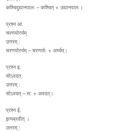
कश्चिदुद्यानपालः – कश्चित् + उद्यानपालः।
प्रश्न आ.
चरणयोरय॑म्
उत्तरम्‌ :‌
चरणयोरय॑म् – चरणयोः + अर्घ्यम्।
प्रश्न इ.
सोऽवदत्
उत्तरम्‌ :‌
सोऽवदत् – स: + अवदत्।
प्रश्न ई.
इत्यब्रवीत् ।
उत्तरम्‌ :‌