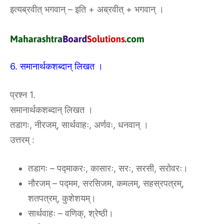
इत्यब्रवीत् भगवान् – इति + अब्रवीत् + भगवान् ।
6. समानार्थकशब्दान् लिखत ।
प्रश्न 1.
समानार्थकशब्दान् लिखत ।
तडागः, नीरजम्, सार्थवाहः, अर्णवः, धनवान् ।
उत्तरम्‌ :‌
तडागः – पद्माकरः, कासारः, सरः, सरसी, सरोवरः।
नौरजम् – पद्मम, सरसिजम, कमलम्, सहस्रपत्रम्,
शतपत्रम्, कुशेशयम्।
सार्थवाहः – वणिक्, श्रेष्ठी।