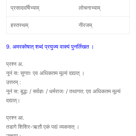
प्रसादवर्षिभ्याम्
लोचनाभ्याम्
हस्तस्थम्
नीरजम्
9. अमरकोषात् शब्दं प्रयुज्य वाक्यं पुनर्लिखत ।
प्रश्न अ.
नूनं स: सुगतः एव अधिकतम मूल्यं दद्यात् ।
उत्तरम्‌ :‌
नूनं स: बुद्धः / सर्वज्ञः / धर्मराजः / तथागत: एव अधिकतम मूल्यं
दद्यात्।
प्रश्न आ.
तडागे शिशिर-ऋतौ एकं पद्यं व्यकसत् ।
उत्तरम्‌ :‌