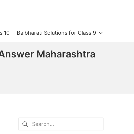
s 10
Balbharati Solutions for Class 9
n Answer Maharashtra
Search
for: