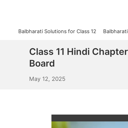
Skip
to
content
Balbharati Solutions for Class 12
Balbharati
Class 11 Hindi Chapt
Board
May
May 12, 2025
13,
2025