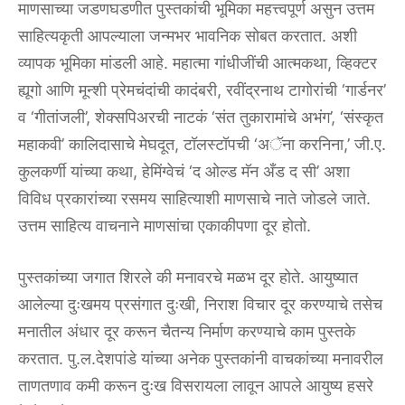
माणसाच्या जडणघडणीत पुस्तकांची भूमिका महत्त्वपूर्ण असुन उत्तम
साहित्यकृती आपल्याला जन्मभर भावनिक सोबत करतात. अशी
व्यापक भूमिका मांडली आहे. महात्मा गांधीजींची आत्मकथा, व्हिक्टर
ह्यूगो आणि मून्शी प्रेमचंदांची कादंबरी, रवींद्रनाथ टागोरांची ‘गार्डनर’
व ‘गीतांजली’, शेक्सपिअरची नाटकं ‘संत तुकारामांचे अभंग’, ‘संस्कृत
महाकवी’ कालिदासाचे मेघदूत, टॉलस्टॉपची ‘अॅना करनिना,’ जी.ए.
कुलकर्णी यांच्या कथा, हेमिंग्वेचं ‘द ओल्ड मॅन अँड द सी’ अशा
विविध प्रकारांच्या रसमय साहित्याशी माणसाचे नाते जोडले जाते.
उत्तम साहित्य वाचनाने माणसांचा एकाकीपणा दूर होतो.
पुस्तकांच्या जगात शिरले की मनावरचे मळभ दूर होते. आयुष्यात
आलेल्या दुःखमय प्रसंगात दुःखी, निराश विचार दूर करण्याचे तसेच
मनातील अंधार दूर करून चैतन्य निर्माण करण्याचे काम पुस्तके
करतात. पु.ल.देशपांडे यांच्या अनेक पुस्तकांनी वाचकांच्या मनावरील
ताणतणाव कमी करून दुःख विसरायला लावून आपले आयुष्य हसरे