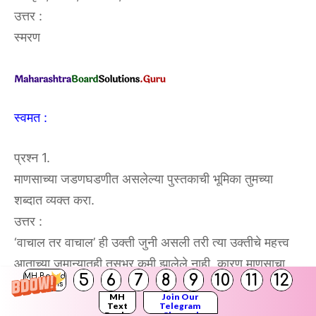
उत्तर :
स्मरण
स्वमत :
प्रश्न 1.
माणसाच्या जडणघडणीत असलेल्या पुस्तकाची भूमिका तुमच्या
शब्दात व्यक्त करा.
उत्तर :
‘वाचाल तर वाचाल’ ही उक्ती जुनी असली तरी त्या उक्तीचे महत्त्व
आताच्या जमान्यातही तसूभर कमी झालेले नाही. कारण माणसाचा
5
6
7
8
9
10
11
12
MH Board
सर्वागीण विकास होण्यासाठी पुस्तकांचे महत्व अनन्यसाधारण आहे.
Solutions
MH
Join Our
वाचनाची आवड लहानपणीच मुलांमध्ये रुजवली तर मुलांमध्ये
Text
Telegram
Books
Channel