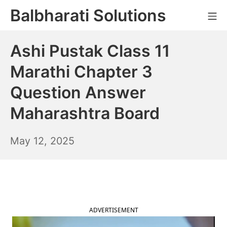
Skip
Balbharati Solutions
Mo
to
content
Ashi Pustak Class 11
Marathi Chapter 3
Question Answer
Maharashtra Board
May
May 12, 2025
13,
2025
ADVERTISEMENT