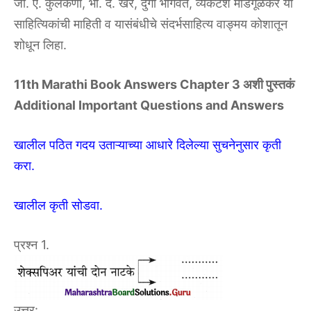
जी. ए. कुलकर्णी, भा. द. खेर, दुर्गा भागवत, व्यंकटेश माडगूळकर या
साहित्यिकांची माहिती व यासंबंधीचे संदर्भसाहित्य वाङ्मय कोशातून
शोधून लिहा.
11th Marathi Book Answers Chapter 3 अशी पुस्तकं
Additional Important Questions and Answers
खालील पठित गदय उताऱ्याच्या आधारे दिलेल्या सुचनेनुसार कृती
करा.
खालील कृती सोडवा.
प्रश्न 1.
उत्तर: