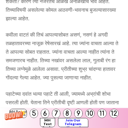
शकतो? कारण त्या नजरेतच ओळख अनोळखीचे भाव आहेत.
तिच्याविषयी असलेल्या कोमल आठवणी-भावनाच बुजल्यासारख्या
झाल्या आहेत.
कवीला वाटतं की तिचं आपल्यासोबत असणं, नसणं हे अगदी
तळहातावरच्या नाजूक रेषेसारखं आहे. त्या ज्यांना वाचता आल्या ते
ते आपल्या सोबत राहतात. ज्यांना वाचता आल्या नाहीत त्यांना ते
समजणारच नाहीत. तिच्या नखांवर असलेला लाल, गुलाबी रंग हा
तिच्या लग्नेमुळे आलेला असावा. प्रीतीच्या शुभ्र चांदण्या हातावर
गोंदल्या गेल्या आहेत. ज्या पुसल्या जाणाऱ्या नाहीत.
पहाटेच्या दवांत भल्या पहाटे ती आली, ज्यामध्ये अभ्रांची शोभा
पसरली होती. येताना तिने प्रीतीची दृष्टी आणली होती पण जाताना
ती त्यांच्या दोघांमधील प्रीतीचा गंध ठेऊन गेली, प्रीतीची भाषा
5
6
7
8
9
10
11
12
MH Board
Solutions
केवळ दोघांमधील असते. तिथे व्यवहाराची भाषा लागू पडत नाही.
MH
Join Our
Text
Telegram
Books
Channel