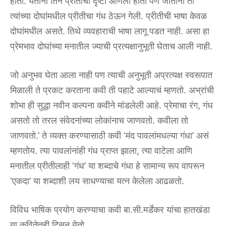
होती. येताना तिने प्रीतीची दृष्टी आणली होती पण जाताना ती
त्यांच्या दोघांमधील प्रीतीचा गंध ठेऊन गेली. प्रीतीची भाषा केवळ
दोघांमधील असते. तिथे व्यवहाराची भाषा लागू पडत नाही. असा हा
प्रेमभाव दोघांच्या मनातील ज्याची प्रत्यक्षानुभूती घेताच आली नाही.
जो अनुभव घेता आला नाही पण त्याची अनुभूती अप्रत्यक्ष स्वरूपात
मिळाली ते प्रकट करताना कवी ती पहाटे आल्याचं म्हणतो. अभ्रांची
शोभा ही सुद्धा नवीन कल्पना कवीने मांडलेली आहे. प्रेमाचा रंग, गंध
असतो तो तरल संवेदनांच्या लोकांनाच जाणवतो. कवीला तो
जाणवतो.’ ते व्यक्त करण्यासाठी कवी ‘मंद पावलांमधल्या गंधा’ असं
म्हणतोय. त्या पावलांनांही गंध प्राप्त झाला, त्या वाटेला आणि
मनातील प्रीतीलाही ‘गंध’ या शब्दाचे गंधा हे सामान्य रूप वापरून
‘एकदा’ या शब्दाशी लय साधण्याचा यत्न केलेला आढळतो.
विविध भाषिक प्रयोग करण्याचा कवी बा.सी.मर्डेकर यांचा हातखंडा
या कवितेतही दिसून येतो.