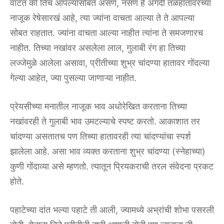
वाटतं की तिचं आपल्यासोबत असणं, नसणं हे अगदी तळहातावरच्या
नाजूक रेषेसारखं आहे, त्या ज्यांना वाचता आल्या ते ते आपल्या
सोबत राहतात. ज्यांना वाचता आल्या नाहीत त्यांना ते समजणारच
नाहीत. तिच्या नखांवर असलेला लाल, गुलाबी रंग हा तिच्या
लज्जेमुळे आलेला असावा, प्रीतीच्या शुभ्र चांदण्या हातावर गोंदल्या
गेल्या आहेत, ज्या पुसल्या जाणाऱ्या नाहीत.
प्रेयसीच्या मनातील नाजूक भाव अधोरेखित करताना तिच्या
नखांवरही ते गुलाबी भाव उमटल्याचे स्पष्ट करतो. आकाशात तर
चांदण्या असतातच पण तिच्या हातावरही त्या चांदण्यांचा स्पर्श
झालेला आहे. असा भाव व्यक्त करताना शुभ्र चांदण्या (स्नेहाच्या)
कुणी गोंदाव्या असे म्हणतो. त्यातून प्रियकराची तरल संवेदना प्रकट
होते.
पहाटेच्या दांत भल्या पहाटे ती आली, ज्यामध्ये अभ्रांची शोभा पसरली