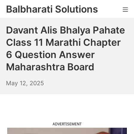
Skip
Balbharati Solutions
Mo
to
content
Davant Alis Bhalya Pahate
Class 11 Marathi Chapter
6 Question Answer
Maharashtra Board
May
May 12, 2025
13,
2025
ADVERTISEMENT