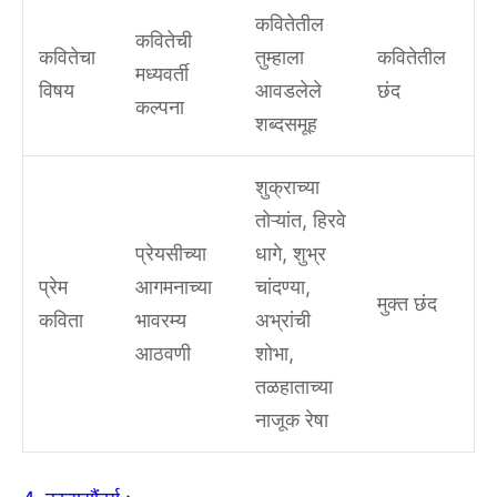
कवितेतील
कवितेची
कवितेचा
तुम्हाला
कवितेतील
मध्यवर्ती
विषय
आवडलेले
छंद
कल्पना
शब्दसमूह
शुक्राच्या
तोऱ्यांत, हिरवे
प्रेयसीच्या
धागे, शुभ्र
प्रेम
आगमनाच्या
चांदण्या,
मुक्त छंद
कविता
भावरम्य
अभ्रांची
आठवणी
शोभा,
तळहाताच्या
नाजूक रेषा