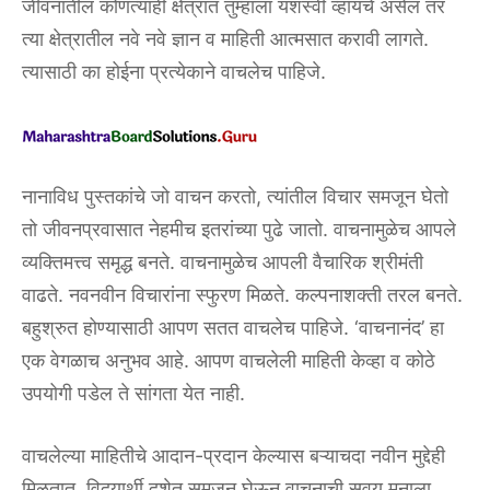
जीवनातील कोणत्याही क्षेत्रात तुम्हाला यशस्वी व्हायचे असेल तर
त्या क्षेत्रातील नवे नवे ज्ञान व माहिती आत्मसात करावी लागते.
त्यासाठी का होईना प्रत्येकाने वाचलेच पाहिजे.
नानाविध पुस्तकांचे जो वाचन करतो, त्यांतील विचार समजून घेतो
तो जीवनप्रवासात नेहमीच इतरांच्या पुढे जातो. वाचनामुळेच आपले
व्यक्तिमत्त्व समृद्ध बनते. वाचनामुळेच आपली वैचारिक श्रीमंती
वाढते. नवनवीन विचारांना स्फुरण मिळते. कल्पनाशक्ती तरल बनते.
बहुश्रुत होण्यासाठी आपण सतत वाचलेच पाहिजे. ‘वाचनानंद’ हा
एक वेगळाच अनुभव आहे. आपण वाचलेली माहिती केव्हा व कोठे
उपयोगी पडेल ते सांगता येत नाही.
वाचलेल्या माहितीचे आदान-प्रदान केल्यास बऱ्याचदा नवीन मुद्देही
मिळतात. विदयार्थी दशेत समजून घेऊन वाचनाची सवय मनाला