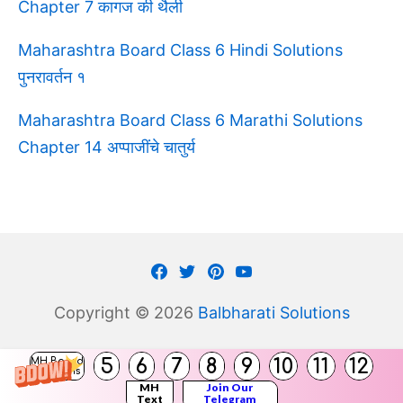
Chapter 7 कागज की थैली
Maharashtra Board Class 6 Hindi Solutions
पुनरावर्तन १
Maharashtra Board Class 6 Marathi Solutions
Chapter 14 अप्पाजींचे चातुर्य
Facebook
Twitter
Pinterest
Youtube
Copyright © 2026
Balbharati Solutions
5
6
7
8
9
10
11
12
MH Board
Solutions
MH
Join Our
Text
Telegram