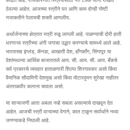
काढत आहे. राजकारणात स्त्रियांसाठी ५० टक्के जागा राखीव
ठेवल्या आहेत. आजच्या स्त्रीने घर आणि काम दोन्ही गोष्टी
नजाकतीने पेलायची शक्ती आणलीय.
अर्थार्जनाच्या क्षेत्रात स्त्री रुळू लागली आहे. पाळण्याची दोरी हाती
धरणाऱ्या स्त्रीच्या अंगी जगाचा उद्धार करण्याचे सामर्थ्य आले आहे.
भारतासह इंग्लंड, कॅनडा, आखाती देश, हाँगकाँग, सिंगापूर या
देशांमधल्या आर्थिक बाजारातले आय. सी. आय. सी. आय. बँकचे
सर्व प्रकारचे व्यवहार हाताळणारी शिल्पा शिरगावकर असो किंवा
वैमानिक सौदामिनी देशमुख असो किंवा मोटारवुमन सुरेखा नाहीतर
अंतराळवीर कल्पना चावला असो.
या साऱ्याजणी आता अबला नव्हे सबला असल्याचे दाखवून देत
आहेत. आजची स्त्री वाऱ्याच्या वेगाने, कात टाकून सर्वार्थाने नव्या
जगण्याकडे निघाली आहे.