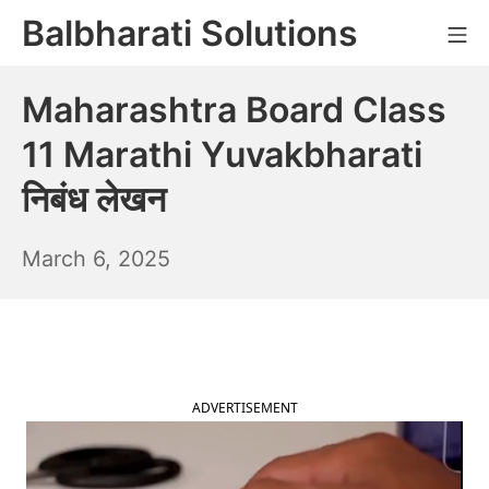
Skip
Balbharati Solutions
Mo
to
content
Maharashtra Board Class
11 Marathi Yuvakbharati
निबंध लेखन
March
March 6, 2025
7,
2025
ADVERTISEMENT