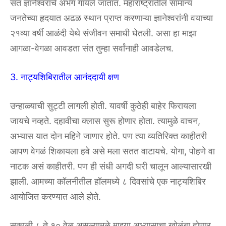
संत ज्ञानेश्वरांचे अभंग गायले जातात. महाराष्ट्रातील सामान्य
जनतेच्या हृदयात अढळ स्थान प्राप्त करणाऱ्या ज्ञानेश्वरांनी वयाच्या
२१व्या वर्षी आळंदी येथे संजीवन समाधी घेतली. असा हा माझा
आगळा-वेगळा आवडता संत तुम्हा सर्वांनाही आवडेलच.
3. नाट्यशिबिरातील आनंददायी क्षण
उन्हाळ्याची सुट्टी लागली होती. यावर्षी कुठेही बाहेर फिरायला
जायचे नव्हते. दहावीचा क्लास सुरू होणार होता. त्यामुळे वाचन,
अभ्यास यात दोन महिने जाणार होते. पण त्या व्यतिरिक्त काहीतरी
आपण वेगळं शिकायला हवे असे मला सतत वाटायचे. योगा, पोहणे वा
नाटक असं काहीतरी. पण ही संधी अगदी घरी चालून आल्यासारखी
झाली. आमच्या कॉलनीतील हॉलमध्ये ८ दिवसांचे एक नाट्यशिबिर
आयोजित करण्यात आले होते.
सकाळी ८ ते १० वेळ असल्यामुळे माझ्या अभ्यासाचा खोळंबा होणार