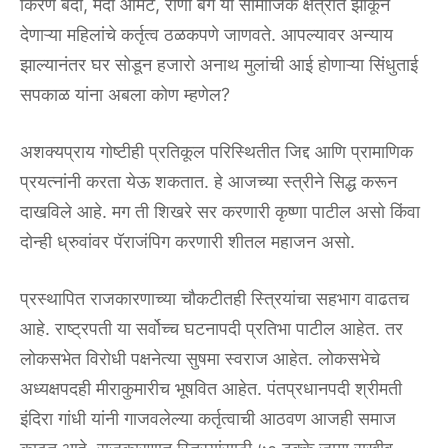
किरण बेदी, मंदा आमटे, राणी बंग या सामाजिक क्षेत्रांत झोकून
देणाऱ्या महिलांचे कर्तृत्व ठळकपणे जाणवते. आपल्यावर अन्याय
झाल्यानंतर घर सोडून हजारो अनाथ मुलांची आई होणाऱ्या सिंधुताई
सपकाळ यांना अबला कोण म्हणेल?
अशक्यप्राय गोष्टीही प्रतिकूल परिस्थितीत जिद्द आणि प्रामाणिक
प्रयत्नांनी करता येऊ शकतात. हे आजच्या स्त्रीने सिद्ध करून
दाखविले आहे. मग ती शिखरे सर करणारी कृष्णा पाटील असो किंवा
दोन्ही ध्रुवांवर पॅराजंपिग करणारी शीतल महाजन असो.
प्रस्थापित राजकारणाच्या चौकटीतही स्त्रियांचा सहभाग वाढतच
आहे. राष्ट्रपती या सर्वोच्च घटनापदी प्रतिभा पाटील आहेत. तर
लोकसभेत विरोधी पक्षनेत्या सुषमा स्वराज आहेत. लोकसभेचे
अध्यक्षपदही मीराकुमारीच भूषवित आहेत. पंतप्रधानपदी श्रीमती
इंदिरा गांधी यांनी गाजवलेल्या कर्तृत्वाची आठवण आजही समाज