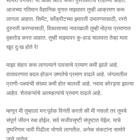
सोयरी वनचरी’ या ओळी आता फक्त पुस्तकातच राहिल्या आहेत.
आजच्या गतिमान वैज्ञानिक युगात माझ्यावर तुम्ही आक्रमण करू
लागला आहात. सिमेंट, काँक्रीटच्या इमारती उभारण्यासाठी, रस्ते
दुरुस्ती करण्यासाठी, विकासाच्या नावाखाली तुम्ही मोठ्या प्रमाणात
वृक्षतोड करत आहात. तुम्ही माझ्यावर कु-हाड चालवता तेव्हा मला
खूप दुःख होते रे!
माझा संहार करू लागल्याने पावसाचे प्रमाण कमी झाले आहे.
वातावरणात बदल होऊन उष्णतेचे प्रमाण वाढले आहे. जंगलातील
प्राणी-पक्ष्यांची संख्या कमी होत चालली आहे. नदया कोरड्या झाल्या
आहेत. शेतकऱ्यांचे आत्महत्यांचे प्रमाण वाढले आहे.
म्हणून मी तुम्हाला मन:पूर्वक विनंती करतो की मी नसलो तर तुमचे
संपूर्ण जीवन रुक्ष होईल. सर्व सजीवसृष्टी संपुष्टात येईल. याचे
दुष्परिणाम भावी पिढीला भोगावे लागतील. अनेक संकटांना सामोरे
जावे लागेल.