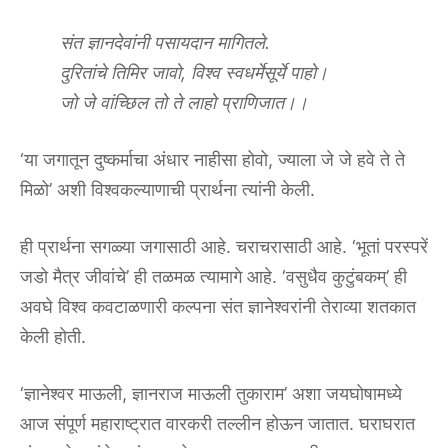
संत ज्ञानदेवांनी पसायदान मागितले.
दुरितांचे तिमिर जावो, विश्व स्वधर्मेसूर्ये पाहो।
जो जे वांच्छिल तो ते लाहो प्राणिजात।।
‘या जगातून दुष्कर्माचा अंधार नाहीसा होवो, ज्याला जे जे हवे ते ते
मिळो’ अशी विश्वकल्याणाची प्रार्थना त्यांनी केली.
ही प्रार्थना सगळ्या जगासाठी आहे. चराचरासाठी आहे. ‘भूतां परस्परें
जडो मैत्र जीवांचे’ ही तळमळ त्यामागे आहे. ‘वसुधैव कुटुंबकम्’ ही
अवघे विश्व कवटाळणारी कल्पना संत ज्ञानेश्वरांनी तेराव्या शतकात
केली होती.
‘ज्ञानेश्वर माऊली, ज्ञानराज माऊली तुकाराम’ अशा जयघोषामध्ये
आज संपूर्ण महाराष्ट्रात वारकरी तल्लीन होऊन जातात. घराघरात