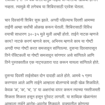
नव्हता. त्यामुळे मी लगेचच या शिबिरासाठी प्रवेश घेतला.
चार दिवसांनी शिबिर सुरू झाले. अगदी पहिल्याच दिवशी आमच्या
ताईंनी आम्हा सर्वांची ओळख करून घेतली. शिबिरासाठी विविध
वयाची साधारण ३०-३५ मुले मुली आम्ही होतो. ताईने नाटक म्हणजे
काय? नाटकं करणं म्हणजे काय, अभिनय म्हणजे काय या गोष्टी
अगदी गप्पा गोष्टी करत समजावून सांगितल्या. दुसऱ्या दिवसापासून
तिने पॅक्टिकली या गोष्टी समजावून सांगणार असे सांगितले आणि
तिने पुस्तकातील एक नाट्यउतारा पाठ करून यायला सांगितले होते.
दुसऱ्या दिवशी ताईसोबत दोन दादाही आले होते. आमचे ५ ग्रुप
करण्यात आले आणि ताईने आम्हाला बोलण्याचे काही खेळ शिकविले.
केवळ ‘ळ’, ‘क’, ‘च’, ‘ठ’ या अक्षरांचा वापर करून त्याच्या गमतीजमती
शिकता शिकता हसून हसून पुरेवाट लागली. या शाब्दिक खेळानंतर
आम्हाला ताईने आरोह-अवरोह शिकवले. वाक्यातील कोणत्या