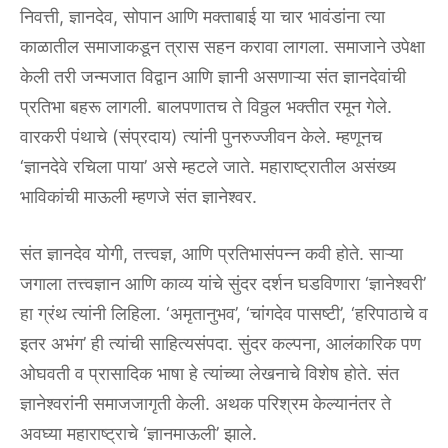
निवत्ती, ज्ञानदेव, सोपान आणि मक्ताबाई या चार भावंडांना त्या
काळातील समाजाकडून त्रास सहन करावा लागला. समाजाने उपेक्षा
केली तरी जन्मजात विद्वान आणि ज्ञानी असणाऱ्या संत ज्ञानदेवांची
प्रतिभा बहरू लागली. बालपणातच ते विठ्ठल भक्तीत रमून गेले.
वारकरी पंथाचे (संप्रदाय) त्यांनी पुनरुज्जीवन केले. म्हणूनच
‘ज्ञानदेवे रचिला पाया’ असे म्हटले जाते. महाराष्ट्रातील असंख्य
भाविकांची माऊली म्हणजे संत ज्ञानेश्वर.
संत ज्ञानदेव योगी, तत्त्वज्ञ, आणि प्रतिभासंपन्न कवी होते. साऱ्या
जगाला तत्त्वज्ञान आणि काव्य यांचे सुंदर दर्शन घडविणारा ‘ज्ञानेश्वरी’
हा ग्रंथ त्यांनी लिहिला. ‘अमृतानुभव’, ‘चांगदेव पासष्टी’, ‘हरिपाठाचे व
इतर अभंग’ ही त्यांची साहित्यसंपदा. सुंदर कल्पना, आलंकारिक पण
ओघवती व प्रासादिक भाषा हे त्यांच्या लेखनाचे विशेष होते. संत
ज्ञानेश्वरांनी समाजजागृती केली. अथक परिश्रम केल्यानंतर ते
अवघ्या महाराष्ट्राचे ‘ज्ञानमाऊली’ झाले.