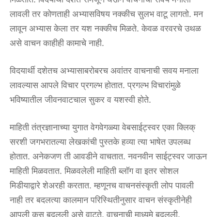
लावली तर कोणताही अभ्यासविषय नक्कीच सुलभ वाटू लागतो. मन
लावून अभ्यास केला तर यश नक्कीच मिळते. केवळ वरवरचे उथळ
असे वाचन काहीही कामाचे नाही.
विदयार्थी दशेतच अभ्यासाबरोबरच अवांतर वाचनाची सवय मनाला
लावल्यास आपले विचार प्रगल्भ होतात. प्रगल्भ विचारांमुळे
भविष्यातील जीवनवाटचाल सुकर व यशस्वी होते.
माहिती तंत्रज्ञानाच्या युगात वेगवेगळ्या वेबसाईट्स्वर एका क्लिक्
सरशी जगभरातल्या लेखकांची पुस्तके हव्या त्या भाषेत उपलब्ध
होतात. अनेकजण ती आवडीने वाचतात. नवनवीन साईट्स्वर जाऊन
माहिती मिळवतात. मिळवलेली माहिती ब्लॉग वा इतर सोशल
मिडीयाद्वारे शेअरही करतात. म्हणूनच वाचनसंस्कृती लोप पावली
नाही तर बदलत्या कालमान परिस्थितीनुसार वाचन संस्कृतीनेही
आपली कूस बदलली असे वाटते. वाचनाची माध्यमे बदलली.