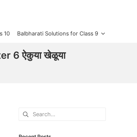
s 10
Balbharati Solutions for Class 9
 6 ऐकुया खेळूया
Search
for:
Recent Posts