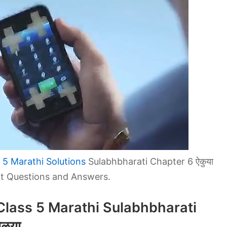
 5 Marathi Solutions
Sulabhbharati Chapter 6 ऐकुया
nt Questions and Answers.
Class 5 Marathi Sulabhbharati
ळूया