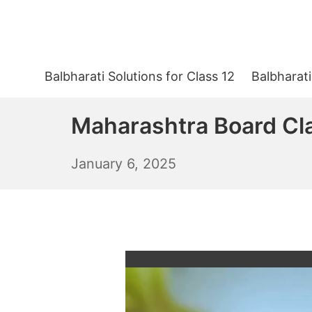
Skip
to
content
Balbharati Solutions for Class 12
Balbharati
Maharashtra Board Clas
January
January 6, 2025
7,
2025