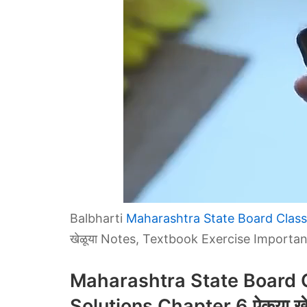
Balbharti
Maharashtra State Board Class
खेळूया Notes, Textbook Exercise Importa
Maharashtra State Board 
Solutions Chapter 6 ऐकुया खे